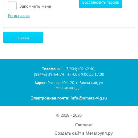
Восстановить пароль
Запомнить меня
Регистрация
Назад
Телефоны:
+7(904)402 62 40
,
(88443) 39-54-74
Пн-Сб с 9:00 до 17:00
Адрес:
Россия, 404120, г. Волжский, ул.
Мечникова, д. 4
Электронная почта: info@ometa-vlg.ru
© 2019 - 2026
Счетчики
Создать сайт
в Мегагрупп.ру