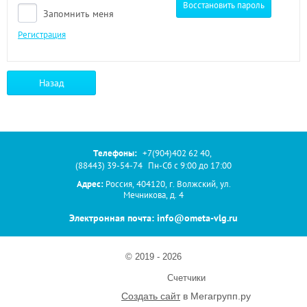
Восстановить пароль
Запомнить меня
Регистрация
Назад
Телефоны:
+7(904)402 62 40
,
(88443) 39-54-74
Пн-Сб с 9:00 до 17:00
Адрес:
Россия, 404120, г. Волжский, ул.
Мечникова, д. 4
Электронная почта: info@ometa-vlg.ru
© 2019 - 2026
Счетчики
Создать сайт
в Мегагрупп.ру