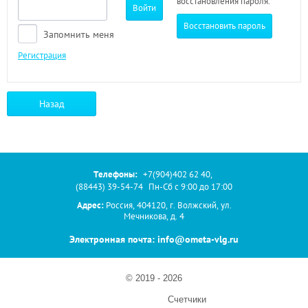
восстановления пароля.
Войти
Восстановить пароль
Запомнить меня
Регистрация
Назад
Телефоны:
+7(904)402 62 40
,
(88443) 39-54-74
Пн-Сб с 9:00 до 17:00
Адрес:
Россия, 404120, г. Волжский, ул.
Мечникова, д. 4
Электронная почта: info@ometa-vlg.ru
© 2019 - 2026
Счетчики