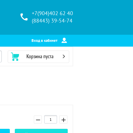
+7(904)402 62 40
(88443) 39-54-74
Вход в кабинет
Корзина пуста
−
+