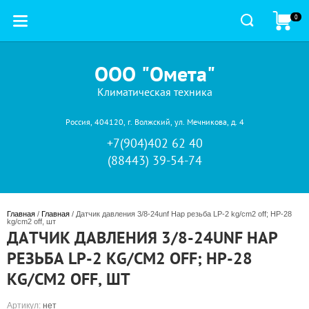
0
ООО "Омета"
Климатическая техника
Россия, 404120, г. Волжский, ул. Мечникова, д. 4
+7(904)402 62 40
(88443) 39-54-74
Главная
 / 
Главная
 / Датчик давления 3/8-24unf Нар резьба LP-2 kg/cm2 off; HP-28 
kg/cm2 off, шт
ДАТЧИК ДАВЛЕНИЯ 3/8-24UNF НАР
РЕЗЬБА LP-2 KG/CM2 OFF; HP-28
KG/CM2 OFF, ШТ
Артикул:
нет